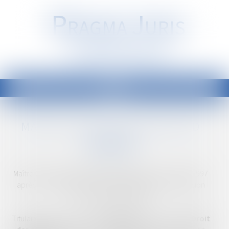
P
RAGMA
J
URIS
Société d'Avocats
Ouvrir
le
Équipe
Christophe MICHOUD
Vous êtes ici :
menu
MAÎTRE CHRISTOPHE MICHOUD
Maître Christophe MICHOUD a prêté serment le 10/01/1997
après avoir obtenu le Certificat d'Aptitude à la Profession
d'Avocat le 30/11/1996.
Titulaire d'une maîtrise en
droit privé,
spécialisée en
Droit