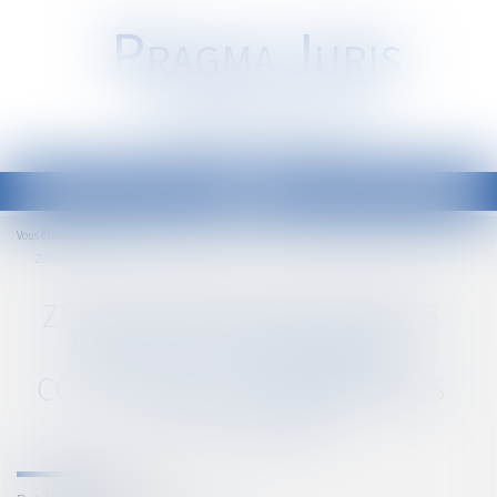
P
RAGMA
J
URIS
Société d'Avocats
Ouvrir
le
Accueil
Vous êtes ici :
menu
Zéro artificialisation des sols ou équipements collectifs : le dilemme des élus locaux
ZÉRO ARTIFICIALISATION DES
SOLS OU ÉQUIPEMENTS
COLLECTIFS : LE DILEMME DES
ÉLUS LOCAUX