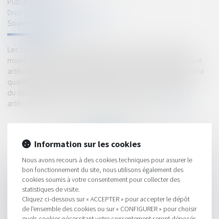
Publié le :
02/02/2024
Droit public
/
Droit de l'urbanisme
Source :
www.vie-publique.fr
Les collectivités locales doivent consommer de moins en
moins d’espaces végétalisés pour tendre vers l’objectif d’une
artificialisation nette nulle en 2050. Ces espaces améliorent la
qualité de vie de leurs habitants. Mais celle-ci dépend aussi
du développement économique, qui a souvent conduit à
artificialiser les sols, ces 30 dernières années...
Lire la suite
Information sur les cookies
Nous avons recours à des cookies techniques pour assurer le
bon fonctionnement du site, nous utilisons également des
HISTORIQUE
cookies soumis à votre consentement pour collecter des
statistiques de visite.
Bercy annonce deux mesures de soutien aux entreprises de la
Cliquez ci-dessous sur « ACCEPTER » pour accepter le dépôt
de l'ensemble des cookies ou sur « CONFIGURER » pour choisir
construction
quels cookies nécessitant votre consentement seront déposés