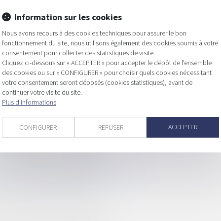
Information sur les cookies
Nous avons recours à des cookies techniques pour assurer le bon
fonctionnement du site, nous utilisons également des cookies soumis à votre
consentement pour collecter des statistiques de visite.
Cliquez ci-dessous sur « ACCEPTER » pour accepter le dépôt de l'ensemble
des cookies ou sur « CONFIGURER » pour choisir quels cookies nécessitant
stitution relève de la compétence exclusive du juge-commissaire !
votre consentement seront déposés (cookies statistiques), avant de
continuer votre visite du site.
dat a été rétroactivement annulé est annulable
Plus d'informations
cle à la remise en état
e l’entrepreneur à ses obligations contractuelles
ACCEPTER
CONFIGURER
REFUSER
tuelle de droit commun écartée
t droit à indemnité d’occupation
climat de 2021, de nombreux assouplissements
limites de la dématérialisation !
oquer le gérant d’une société civile