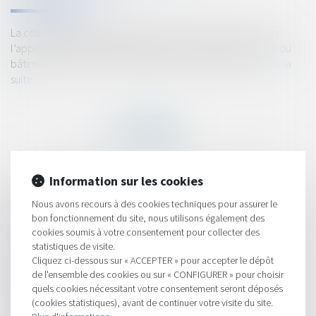
La cour administrative d’appel de Lyon s’est prononcée sur
l’application de l’autoliquidation de la TVA dans le secteur du
bâtiment en l’absence d’un contrat de sous-traitance...
Lire la
suite
Information sur les cookies
HISTORIQUE
Nous avons recours à des cookies techniques pour assurer le
L’acheteur qui refuse un prêt inférieur au montant maximal
bon fonctionnement du site, nous utilisons également des
cookies soumis à votre consentement pour collecter des
prévu dans la promesse n’est pas fautif
statistiques de visite.
Réforme des retraites : les agents publics vont travailler deux
Cliquez ci-dessous sur « ACCEPTER » pour accepter le dépôt
années supplémentaires
de l'ensemble des cookies ou sur « CONFIGURER » pour choisir
quels cookies nécessitant votre consentement seront déposés
Décret n° 2022-1683 du 28 décembre 2022 portant diverses
(cookies statistiques), avant de continuer votre visite du site.
modifications du code de la commande publique