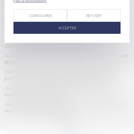
Plus d'informations
TVA autoliquidée dans le bâtiment sans contrat de sous-
traitance
CONFIGURER
REFUSER
L'assureur dommages ouvrage doit assurer une réparation
ACCEPTER
efficace et pérenne
Performance énergétique et environnementale des
constructions temporaires ou de petite surface
L'obligation d'entretien du propriétaire ne cesse pas avec la fin
du bail
Conditions de dépôt d'un permis modificatif lorsque deux
personnes sont co-titulaires d'un permis de construire
Le syndic peut-il refuser de transmettre des documents
comptables au conseil syndical ?
Le refus de raccorder une construction illégale à l’électricité
ne peut pas émaner d’Enedis seul
...
...
<<
<
35
36
37
38
39
40
41
>
>>