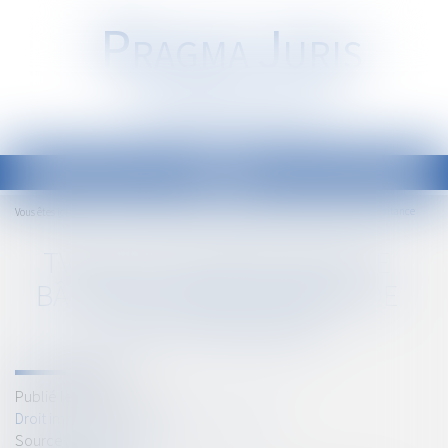
P
RAGMA
J
URIS
Société d'Avocats
Ouvrir
le
Accueil
TVA autoliquidée dans le bâtiment sans contrat de sous-traitance
Vous êtes ici :
menu
TVA AUTOLIQUIDÉE DANS LE
BÂTIMENT SANS CONTRAT DE
SOUS-TRAITANCE
Publié le :
26/01/2023
Droit immobilier
/
Droit de la construction
Source :
www.legifiscal.fr