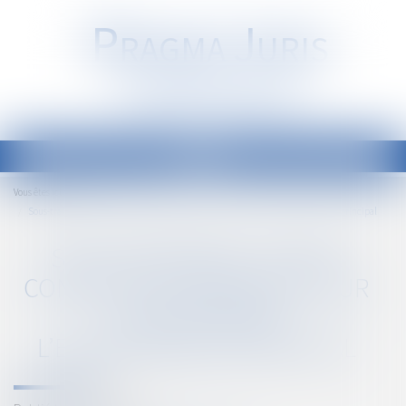
P
RAGMA
J
URIS
Société d'Avocats
Ouvrir
le
Accueil
Vous êtes ici :
menu
Sous-traitance : pas de condition suspensive pour la caution de l’entrepreneur principal
SOUS-TRAITANCE : PAS DE
CONDITION SUSPENSIVE POUR
LA CAUTION DE
L’ENTREPRENEUR PRINCIPAL