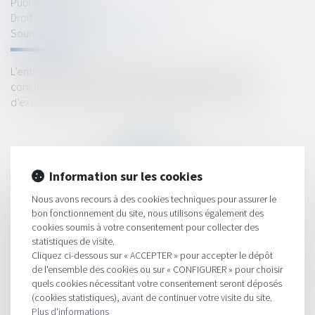
Publié le :
11/03/2021
Droit immobilier
/
Droit de la construction
Source :
www.dalloz-actualite.fr
L’entrepreneur principal doit fournir la caution avant la
conclusion du sous-traité ou avant le commencement
d’exécution des travaux s’il lui est antérieur...
Lire la suite
Information sur les cookies
Nous avons recours à des cookies techniques pour assurer le
HISTORIQUE
bon fonctionnement du site, nous utilisons également des
cookies soumis à votre consentement pour collecter des
CCMI : devoir de conseil du constructeur sur la nature et
statistiques de visite.
l’importance des travaux de raccordement
Cliquez ci-dessous sur « ACCEPTER » pour accepter le dépôt
de l'ensemble des cookies ou sur « CONFIGURER » pour choisir
Crise sanitaire : comment pallier la défaillance du titulaire d’un
quels cookies nécessitant votre consentement seront déposés
marché public ?
(cookies statistiques), avant de continuer votre visite du site.
Plus d'informations