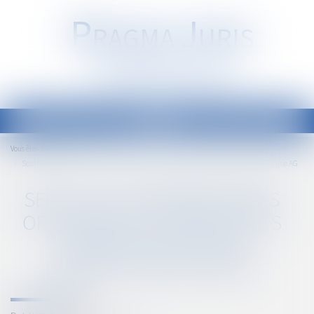
P
RAGMA
J
URIS
Société d'Avocats
Ouvrir
le
Accueil
Vous êtes ici :
menu
Seuls les copropriétaires opposants ou défaillants peuvent solliciter l’annulation d’une AG
SEULS LES COPROPRIÉTAIRES
OPPOSANTS OU DÉFAILLANTS
PEUVENT SOLLICITER
L’ANNULATION D’UNE AG