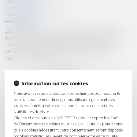
Publié le :
18/01/2022
Droit immobilier
/
Copropriété
Source :
www.efl.fr
Les actions qui ont pour objet de contester les décisions des
assemblées générales, même fondées sur le défaut de
pouvoir de la personne qui a procédé aux convocations, ne
peuvent être introduites que par les copropriétaires
opposants ou défaillants.
Lire la suite
Information sur les cookies
Nous avons recours à des cookies techniques pour assurer le
bon fonctionnement du site, nous utilisons également des
HISTORIQUE
cookies soumis à votre consentement pour collecter des
statistiques de visite.
Preuve de la commande de travaux supplémentaires
Cliquez ci-dessous sur « ACCEPTER » pour accepter le dépôt
de l'ensemble des cookies ou sur « CONFIGURER » pour choisir
Présidentielle et législatives 2022 : comment faire une
quels cookies nécessitant votre consentement seront déposés
procuration ?
(cookies statistiques), avant de continuer votre visite du site.