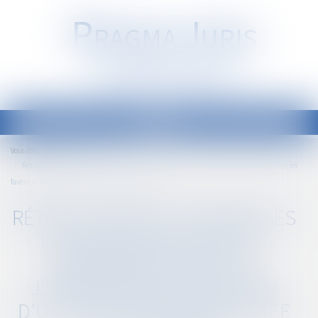
P
RAGMA
J
URIS
Société d'Avocats
Ouvrir
le
Accueil
Vous êtes ici :
menu
Rétractation des promesses unilatérales de vente : harmonisation de la jurisprudence en
faveur d’une application anticipée de la réforme
RÉTRACTATION DES PROMESSES
UNILATÉRALES DE VENTE :
HARMONISATION DE LA
JURISPRUDENCE EN FAVEUR
D’UNE APPLICATION ANTICIPÉE