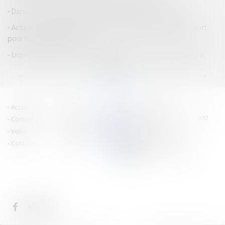
Dans les coulisses des levées de fonds de la Deeptech
Action du locataire et délai de prescription réduit : quel sort
pour le contrat en cours ?
Liquidation judiciaire : l’inégalité des créanciers est justifiée
...
...
<<
<
32
33
34
35
36
37
38
>
>>
PRAGMA JURIS
Accueil
Équipe
15 cours Jean Jaurès - 38000
Compétences
Vie du cabinet
GRENOBLE
Veille
Espace client
Tél : 04 76 43 40 80
Contact
Articles
CONTACTEZ-NOUS