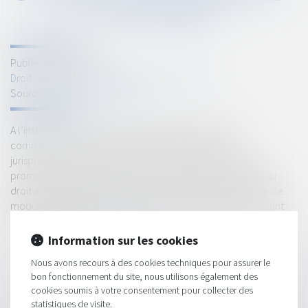
DE LA RÉFORME
Publié le :
24/04/2023
Droit des sociétés
/
Transmission d’entreprise
Source :
actu.dalloz-etudiant.fr
A l’instar de la première chambre civile, la chambre
commerciale de la Cour de cassation modifie sa
jurisprudence sur la rétractation du promettant dans des
promesses unilatérales de vente conclues sous l’empire du
droit antérieur à l’ordonnance du 10 février 2016 et refuse de
moduler les effets de son revirement au profit du promettant
qui s’est rétracté...
Lire la suite
Information sur les cookies
Nous avons recours à des cookies techniques pour assurer le
bon fonctionnement du site, nous utilisons également des
cookies soumis à votre consentement pour collecter des
statistiques de visite.