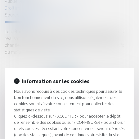
Publié le :
25/02/2021
Droit immobilier
/
Droit de la construction
Source :
www.actualitesdudroit.fr
Le défaut de détermination de l’implantation permettant la
réalisation de l’ouvrage ayant provoqué l’interruption du
chantier entraîne la résolution du contrat aux torts exclusifs
du maître d’ouvrage...
Lire la suite
Information sur les cookies
Nous avons recours à des cookies techniques pour assurer le
bon fonctionnement du site, nous utilisons également des
HISTORIQUE
cookies soumis à votre consentement pour collecter des
statistiques de visite.
CCMI : devoir de conseil du constructeur sur la nature et
Cliquez ci-dessous sur « ACCEPTER » pour accepter le dépôt
l’importance des travaux de raccordement
de l'ensemble des cookies ou sur « CONFIGURER » pour choisir
quels cookies nécessitant votre consentement seront déposés
Crise sanitaire : comment pallier la défaillance du titulaire d’un
(cookies statistiques), avant de continuer votre visite du site.
marché public ?