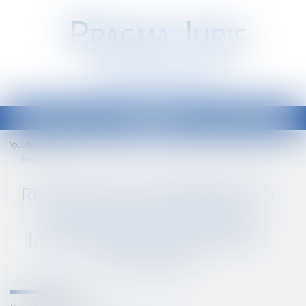
P
RAGMA
J
URIS
Société d'Avocats
Ouvrir
le
Accueil
Vous êtes ici :
menu
Résolution judiciaire d’un contrat d’entreprise : responsabilité du maître d'ouvrage
RÉSOLUTION JUDICIAIRE D’UN
CONTRAT D’ENTREPRISE :
RESPONSABILITÉ DU MAÎTRE
D'OUVRAGE