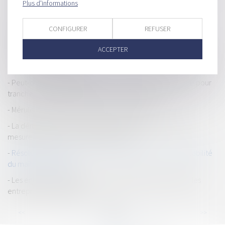
Plus d'informations
L’assurance dommages ouvrage du logement
Entreprises en difficulté : dispositifs préventifs contre les
CONFIGURER
REFUSER
faillites
ACCEPTER
Sous-traitance : pas de condition suspensive pour la caution de
l’entrepreneur principal
Peut-on donner compétence au tribunal de commerce pour
trancher les litiges relatifs à un contrat de location ?
Mérule et assurance décennale : statu quo
La démolition d'une construction peut être à la fois une
mesure pénale et une réparation civile
Résolution judiciaire d’un contrat d’entreprise : responsabilité
du maître d'ouvrage
Les enjeux de la future ordonnance réformant le droit des
entreprises en difficulté
...
...
<<
<
55
56
57
58
59
60
61
>
>>