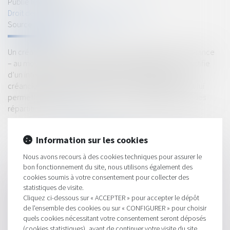
Publié le :
24/06/2021
Droit des sociétés
/
Procédures collectives
Source :
www.dalloz-actualite.fr
Un créancier contestant le caractère privilégié d’une créance
– au moyen d’une réclamation à l’état des créances – justifie
d’un intérêt personnel et distinct de celui des autres
créanciers lorsque le succès de sa contestation pourrait lui
permettre d’obtenir une position plus avantageuse lors des
répartitions...
Lire la suite
Information sur les cookies
Nous avons recours à des cookies techniques pour assurer le
bon fonctionnement du site, nous utilisons également des
cookies soumis à votre consentement pour collecter des
statistiques de visite.
HISTORIQUE
Cliquez ci-dessous sur « ACCEPTER » pour accepter le dépôt
de l'ensemble des cookies ou sur « CONFIGURER » pour choisir
Comment reconnaitre une entreprise qui fraude ?
quels cookies nécessitant votre consentement seront déposés
Omission du créancier par le débiteur et relevé de forclusion
(cookies statistiques), avant de continuer votre visite du site.