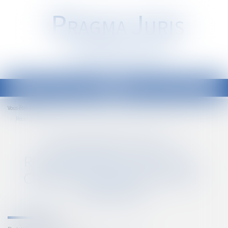
P
RAGMA
J
URIS
Société d'Avocats
Ouvrir
le
Accueil
Vous êtes ici :
menu
Recevabilité de la réclamation à l’état des créances exercée par un créancier
RECEVABILITÉ DE LA
RÉCLAMATION À L’ÉTAT DES
CRÉANCES EXERCÉE PAR UN
CRÉANCIER