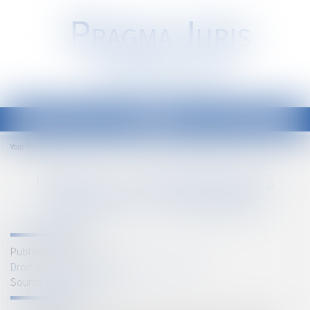
P
RAGMA
J
URIS
Société d'Avocats
Ouvrir
le
Accueil
Rappel : La cessation des paiements - Infogreffe
Vous êtes ici :
menu
RAPPEL : LA CESSATION DES
PAIEMENTS - INFOGREFFE
Publié le :
02/02/2018
Droit des sociétés
/
Procédures collectives
Source :
www.infogreffe.fr