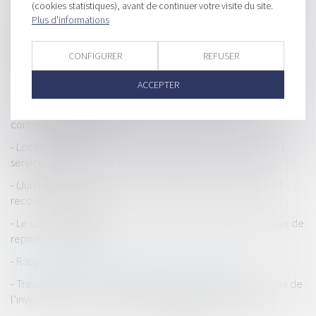
(cookies statistiques), avant de continuer votre visite du site.
du carrelage ? | SOS conso
Plus d'informations
Dans le BTP, le taux de « factures bloquées » est de 1 sur 7 - Le
Moniteur
CONFIGURER
REFUSER
Une société sous sauvegarde peut contester ses dettes sans
ACCEPTER
l'avis de son administrateur
Projet de loi logement : Front commun pour sauver la
commande publique
Location : le bailleur ne peut pas se faire justice lui-même |
service-public.fr
(Jur) Liquidation judiciaire : dessaisissement du débiteur et
recours | Lextenso.fr
Le constructeur peut-il être condamné au-delà des travaux de
reprise ? - BATIRAMA
Rappel : La cessation des paiements - Infogreffe
Travaux publics : les collectivités locales sur la (bonne) voie de
l’investissement - Collectivités territoriales - Le Moniteur