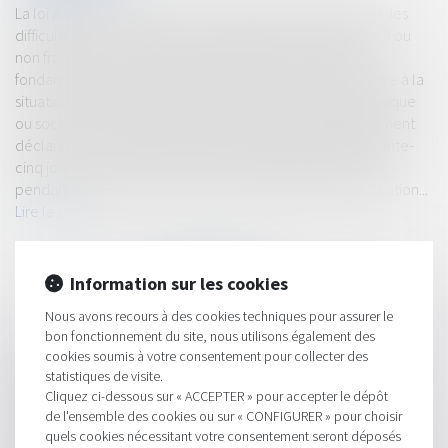
La loi a défini des procédures contrastées de traitement des
difficultés selon que l'état de cessation des paiements est ou
non franchi. C'est pourquoi la définition de cet état est
fondamentale pour apporter la solution la plus appropriée à la
situation de l'entreprise. Toute entreprise, personne physique
ou société, en cessation des paiements, doit impérativement
déclarer cette situation auprès du tribunal dans les quarante-
cinq jours de sa survenance, sauf si l'entreprise demande,
pendant ce délai, l'ouverture d'une procédure de conciliation...
Lire la suite
Information sur les cookies
Nous avons recours à des cookies techniques pour assurer le
bon fonctionnement du site, nous utilisons également des
cookies soumis à votre consentement pour collecter des
HISTORIQUE
statistiques de visite.
Cliquez ci-dessous sur « ACCEPTER » pour accepter le dépôt
Boom des créations d'entreprises en 2017
de l'ensemble des cookies ou sur « CONFIGURER » pour choisir
quels cookies nécessitant votre consentement seront déposés
Copropriété : quelle majorité pour remplacer la moquette par