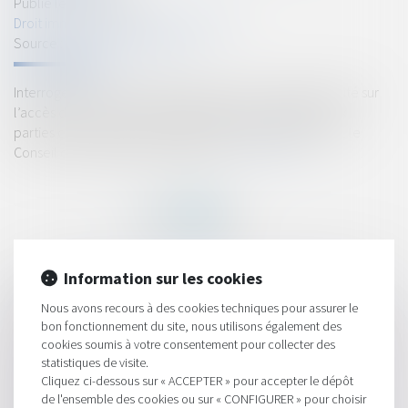
Publié le :
26/09/2023
Droit immobilier
/
Droit de la propriété
Source :
www.actu-juridique.fr
Interrogé par une question prioritaire de constitutionnalité sur
l’accès de la police et de la gendarmerie nationales aux
parties communes des immeubles à usage d’habitation, le
Conseil constitutionnel répond que...
Lire la suite
Information sur les cookies
HISTORIQUE
Nous avons recours à des cookies techniques pour assurer le
bon fonctionnement du site, nous utilisons également des
Compte courant d'associé débiteur : attention à l'extension de
cookies soumis à votre consentement pour collecter des
la procédure collective de la société
statistiques de visite.
Le droit du propriétaire à la démolition de tout empiétement
Cliquez ci-dessous sur « ACCEPTER » pour accepter le dépôt
de l'ensemble des cookies ou sur « CONFIGURER » pour choisir
n’est pas soumis à un contrôle de proportionnalité