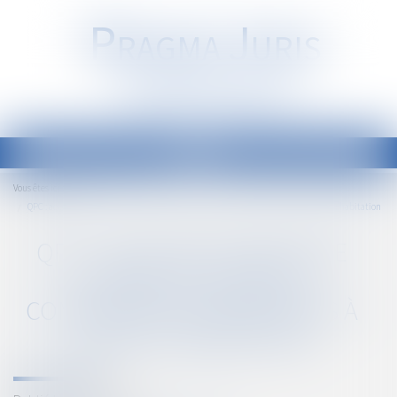
P
RAGMA
J
URIS
Société d'Avocats
Ouvrir
le
Accueil
Vous êtes ici :
menu
QPC : accès des forces de l'ordre aux parties communes des immeubles à usage d’habitation
QPC : ACCÈS DES FORCES DE
L'ORDRE AUX PARTIES
COMMUNES DES IMMEUBLES À
USAGE D’HABITATION