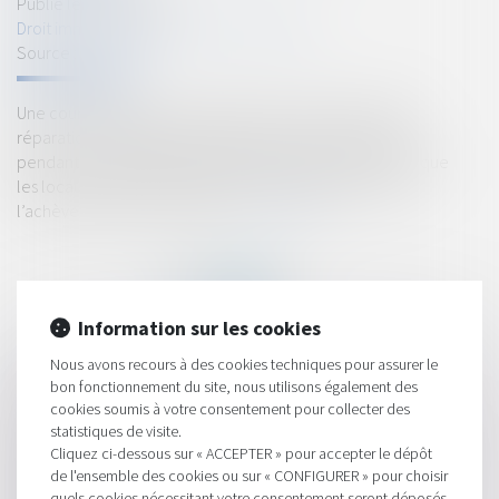
Publié le :
18/11/2020
Droit immobilier
/
Droit de la construction
Source :
www.efl.fr
Une cour d’appel ne peut pas priver la victime de toute
réparation du préjudice résultant de la perte de loyers
pendant la durée des travaux de reprise sans constater que
les locaux auraient été habitables et disponibles avant
l’achèvement de ces travaux...
Lire la suite
Information sur les cookies
Nous avons recours à des cookies techniques pour assurer le
HISTORIQUE
bon fonctionnement du site, nous utilisons également des
cookies soumis à votre consentement pour collecter des
Le diagnostic amiante avant travaux n’est obligatoire qu’en cas
statistiques de visite.
de démolition
Cliquez ci-dessous sur « ACCEPTER » pour accepter le dépôt
de l'ensemble des cookies ou sur « CONFIGURER » pour choisir
Dirigeants : panorama de vos responsabilités liées à l’exercice
quels cookies nécessitant votre consentement seront déposés