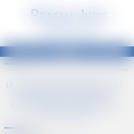
P
RAGMA
J
URIS
Société d'Avocats
Ouvrir
le
Accueil
Vous êtes ici :
menu
Le préjudice immatériel doit être réparé lorsque la responsabilité décennale est encourue
LE PRÉJUDICE IMMATÉRIEL DOIT
ÊTRE RÉPARÉ LORSQUE LA
RESPONSABILITÉ DÉCENNALE
EST ENCOURUE