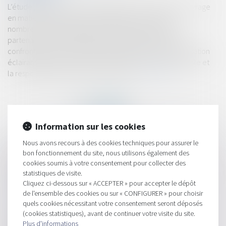
L’étude juridique sur la responsabilité de la maîtrise d’ouvrage
en matière de déchets a été réalisée sur la base de
nombreuses interrogations des maîtres d’ouvrages
partenaires issues de situations auxquelles ils ont été
confrontés sur leurs chantiers. Elle apporte une interprétation
éclairante du Code de l’environnement concernant le rôle et
la responsabilité du maître d’ouvrage...
Lire la suite
Information sur les cookies
Nous avons recours à des cookies techniques pour assurer le
HISTORIQUE
bon fonctionnement du site, nous utilisons également des
cookies soumis à votre consentement pour collecter des
Le droit de propriété prime sur le droit au respect du domicile
statistiques de visite.
- Éditions Francis Lefebvre
Cliquez ci-dessous sur « ACCEPTER » pour accepter le dépôt
de l'ensemble des cookies ou sur « CONFIGURER » pour choisir
Pour une gestion durable des déchets du bâtiment
quels cookies nécessitant votre consentement seront déposés
(cookies statistiques), avant de continuer votre visite du site.
Un bail signé à plusieurs locataires ne peut être résilié par une
Plus d'informations