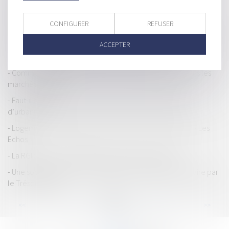
personne
Interdiction de gérer contre un dirigeant ayant omis de
CONFIGURER
REFUSER
déclarer la cessation des paiements - Éditions Francis Lefebvre
Le droit de jouissance spéciale d’un lot de copropriété est un
ACCEPTER
droit réel perpétuel - Éditions Francis Lefebvre
Comment s’effectue le paiement des sous-traitants dans les
marchés publics ?
Faut-il fermer les yeux sur le non-respect des règles
d’urbanisme ?
Logement : les députés votent le bail de courte durée - Les
Echos
La RGPD et les marchés publics, que faut-il retenir ?
Une société valablement assignée en liquidation judiciaire par
le Trésor public
...
...
<<
<
77
78
79
80
81
82
83
>
>>