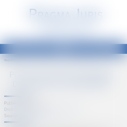
P
RAGMA
J
URIS
Société d'Avocats
Ouvrir
le
Accueil
Pour une gestion durable des déchets du bâtiment
Vous êtes ici :
menu
POUR UNE GESTION DURABLE
DES DÉCHETS DU BÂTIMENT
Publié le :
03/07/2018
Droit immobilier
/
Droit de la construction
Source :
www.recylum.com