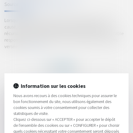
Source :
www.lemag-juridique.com
Lorsqu’une personne répare un dommage qu’elle n’a pas
causé, ou dont elle n’est pas l’auteur exclusif, l’action
récursoire lui permet d’exercer un recours contre le véritable
responsable pour obtenir le remboursement des sommes
versées...
Lire la suite
Information sur les cookies
HISTORIQUE
Nous avons recours à des cookies techniques pour assurer le
bon fonctionnement du site, nous utilisons également des
Décentralisation dans l'éducation : quelle répartition des
cookies soumis à votre consentement pour collecter des
compétences ?
statistiques de visite.
Cliquez ci-dessous sur « ACCEPTER » pour accepter le dépôt
Réparation ou camouflage des désordres antérieurement à la
de l'ensemble des cookies ou sur « CONFIGURER » pour choisir
vente : quid des vices cachés ?
quels cookies nécessitant votre consentement seront déposés