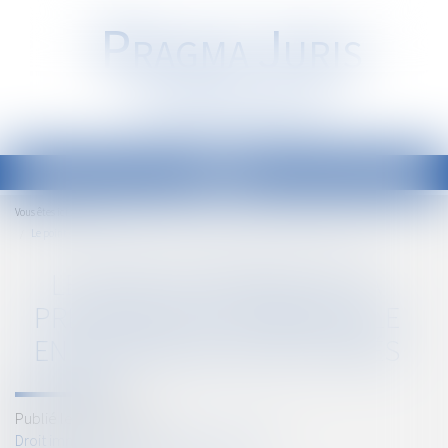
P
RAGMA
J
URIS
Société d'Avocats
Ouvrir
le
Accueil
Vous êtes ici :
menu
Le point de départ de la prescription commerciale en matière de vices cachés
LE POINT DE DÉPART DE LA
PRESCRIPTION COMMERCIALE
EN MATIÈRE DE VICES CACHÉS
Publié le :
16/02/2023
Droit immobilier
/
Droit de la construction