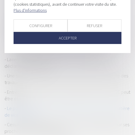
Construction : conditions d'exemption des obligations de
(cookies statistiques), avant de continuer votre visite du site.
Plus d'informations
production de logement social
La date de la connaissance des faits qui permet au
CONFIGURER
REFUSER
professionnel d'exercer son action biennale est l’achèvement
des travaux
ACCEPTER
L'exercice du droit de préemption des locataires bénéficiant
n’est pas soumis au paiement des commissions
La remise de la liste des créances par le débiteur vaut
déclaration de créance
Une succession d’entreprises ne vaut pas réception tacite des
travaux
Entreprises en difficulté : le remboursement de votre PGE peut
être étalé
Le point de départ de la prescription commerciale en matière
de vices cachés
Cessation des paiements : un prêt consenti au débiteur par ses
proches est un actif disponible