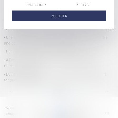
La dissolution-liquidation amiable d'une société : procédure et
CONFIGURER
REFUSER
conséquences fiscales
Après le scandale Facebook, Cambridge Analytica met la clé
ACCEPTER
sous la porte
Des travaux autorisés par l’administration peuvent être démolis
Une commune peut-elle modifier un PLU afin de permettre
une construction en zone non constructible ?
Un bail numérique ? Quelle drôle d'idée ! - Les Echos
À Évry, des salariés prévenus de la liquidation de leur
entreprise... par SMS
LGV au sud de Bordeaux : le Conseil d'Etat rejette plusieurs
recours en annulation
...
...
<<
<
78
79
80
81
82
83
84
>
>>
PRAGMA JURIS
Accueil
Équipe
15 cours Jean Jaurès - 38000
Compétences
Vie du cabinet