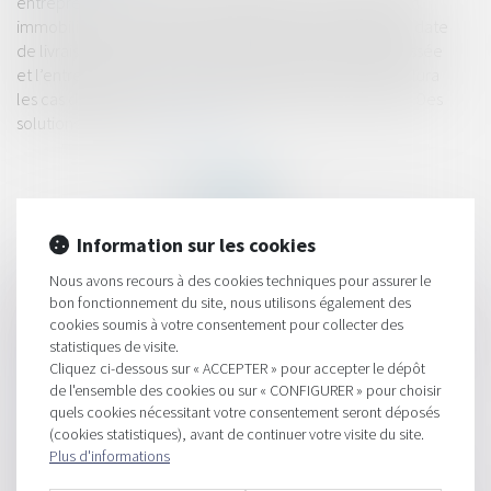
entrepreneur pour exécuter des travaux dans votre bien
immobilier et les ouvriers ont déserté votre chantier. La date
de livraison prévue dans le contrat ou le devis est dépassée
et l’entreprise ne vous donne plus de nouvelles. On exclura
les cas de force majeure, les intempéries et jours fériés. Des
solutions existent...
Lire la suite
Information sur les cookies
Nous avons recours à des cookies techniques pour assurer le
HISTORIQUE
bon fonctionnement du site, nous utilisons également des
cookies soumis à votre consentement pour collecter des
Les travaux de maçonnerie générale incluent-ils les travaux de
statistiques de visite.
terrassement ?
Cliquez ci-dessous sur « ACCEPTER » pour accepter le dépôt
de l'ensemble des cookies ou sur « CONFIGURER » pour choisir
L'abandon de chantier..
quels cookies nécessitant votre consentement seront déposés
Dématérialisation de la commande publique : vers le tout
(cookies statistiques), avant de continuer votre visite du site.
Plus d'informations
numérique