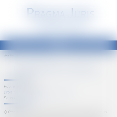
P
RAGMA
J
URIS
Société d'Avocats
Ouvrir
le
Accueil
L'abandon de chantier..
Vous êtes ici :
menu
L'ABANDON DE CHANTIER..
Publié le :
22/05/2018
Droit immobilier
/
Droit de la construction
Source :
www.legavox.fr
Qu’est-ce qu’un abandon de chantier ? Vous avez sollicité un