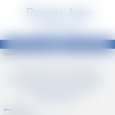
P
RAGMA
J
URIS
Société d'Avocats
Ouvrir
le
Accueil
Vous êtes ici :
menu
La garantie des travaux s'applique toujours après la revente d'un bien immobilier
LA GARANTIE DES TRAVAUX
S'APPLIQUE TOUJOURS APRÈS
LA REVENTE D'UN BIEN
IMMOBILIER