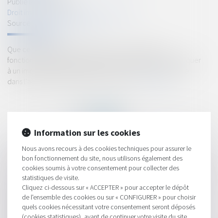
Publié le :
26/08/2020
Droit immobilier
/
Droit de la construction
Source :
www.lavieimmo.com
Que ce soit la garantie décennale ou celle de bon
fonctionnement de deux ans, elles continuent de s'appliquer
à un immeuble en cas de revente. Y compris si une clause
dans l'acte notarié indique le contraire...
Lire la suite
Information sur les cookies
Nous avons recours à des cookies techniques pour assurer le
HISTORIQUE
bon fonctionnement du site, nous utilisons également des
cookies soumis à votre consentement pour collecter des
Quels recours quand les travaux d'un voisin portent préjudice ?
statistiques de visite.
Cliquez ci-dessous sur « ACCEPTER » pour accepter le dépôt
Cessation de paiement : fin de la mesure mise en place
de l'ensemble des cookies ou sur « CONFIGURER » pour choisir
pendant la crise
quels cookies nécessitant votre consentement seront déposés
(cookies statistiques), avant de continuer votre visite du site.