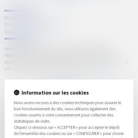
Publié le :
07/01/2021
Droit public
/
Droit administratif
Source :
www.capital.fr
Les agents auront le choix entre toucher l’indemnité,
reporter leurs congés à 2021 ou alimenter leur compte
épargne-temps., Devant l’urgence de l’épidémie de Covid-19
et l’afflux des malades dans les hôpitaux...
Lire la suite
Information sur les cookies
Nous avons recours à des cookies techniques pour assurer le
bon fonctionnement du site, nous utilisons également des
cookies soumis à votre consentement pour collecter des
HISTORIQUE
statistiques de visite.
Cliquez ci-dessous sur « ACCEPTER » pour accepter le dépôt
Un assistant à maîtrise d’ouvrage peut avoir la qualité de
de l'ensemble des cookies ou sur « CONFIGURER » pour choisir
constructeur