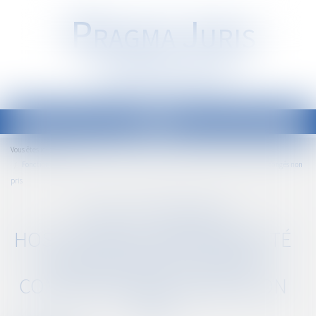
P
RAGMA
J
URIS
Société d'Avocats
Ouvrir
le
Accueil
Vous êtes ici :
menu
Fonctionnaires hospitaliers : une indemnité exceptionnelle pour compenser les congés non
pris
FONCTIONNAIRES
HOSPITALIERS : UNE INDEMNITÉ
EXCEPTIONNELLE POUR
COMPENSER LES CONGÉS NON
PRIS