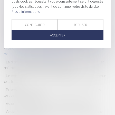
quels cookies nécessitant votre consentement seront déposés
Les récentes mesures covid pour les entreprises en difficulté :
(cookies statistiques), avant de continuer votre visite du site.
Plus d'informations
quelques réflexions
Les règles du diagnostic de performance énergétique
CONFIGURER
REFUSER
changent
Nous vous souhaitons une très belle année 2021. Que cette
ACCEPTER
dernière vous apporte ce dont vous avez besoin !
Fonctionnaires hospitaliers : une indemnité exceptionnelle
pour compenser les congés non pris
La demande de permis de construire n’est pas frauduleuse
même si la copropriété a refusé les travaux
Un voisin n'est pas toujours obligé de prêter son terrain pour
des travaux
Procédure de conciliation : les poursuites des créanciers
peuvent être bloquées
Assurance décennale voirie VRD : explications et coût
Covid-19 : nouvelle adaptation des règles applicables aux