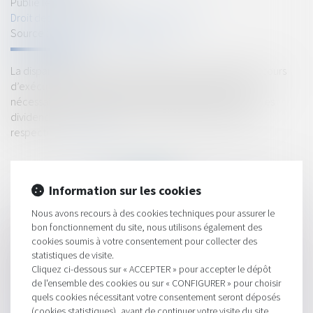
Publié le :
04/03/2022
Droit des sociétés
/
Procédures collectives
Source :
www.editions-legislatives.fr
La disparition du fonds de commerce d’une société en cours
d’exécution de son plan de redressement ne fait pas
nécessairement obstacle à son exécution dès lors que les
dividendes sont à jour de paiement et que le plan est
respecté...
Lire la suite
Information sur les cookies
Nous avons recours à des cookies techniques pour assurer le
bon fonctionnement du site, nous utilisons également des
HISTORIQUE
cookies soumis à votre consentement pour collecter des
statistiques de visite.
Celui qui a la qualité de copropriétaire peut agir en nullité du
Cliquez ci-dessous sur « ACCEPTER » pour accepter le dépôt
de l'ensemble des cookies ou sur « CONFIGURER » pour choisir
mandat de syndic
quels cookies nécessitant votre consentement seront déposés
Exécution du plan de redressement en dépit de la disparition
(cookies statistiques), avant de continuer votre visite du site.