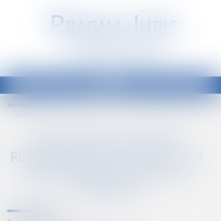
P
RAGMA
J
URIS
Société d'Avocats
Ouvrir
le
Accueil
Vous êtes ici :
menu
Exécution du plan de redressement en dépit de la disparition du fonds de commerce
EXÉCUTION DU PLAN DE
REDRESSEMENT EN DÉPIT DE LA
DISPARITION DU FONDS DE
COMMERCE