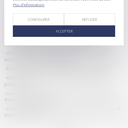
du fonds de commerce
Plus d'informations
La loi 3DS change la donne pour les communes SRU
CONFIGURER
REFUSER
Redressement judiciaire : insincérité des comptes, préjudice
personnel du créancier
ACCEPTER
Non contestée dans les 2 mois, une décision d’AG de
copropriété, même irrégulière, est définitive
Vice ou défaut de conformité apparent : les réserves sans
incidence sur le départ du délai d’action
Élection présidentielle, parrainage et consultation locale
Report de la date de cessation de paiement et limite du
pouvoir du juge
Le respect de la vie familiale peut empêcher la démolition
d'une construction illégale
La carte électorale : nouveauté, un QR Code pour accéder à
toutes vos démarches
...
...
<<
<
45
46
47
48
49
50
51
>
>>