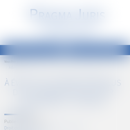
P
RAGMA
J
URIS
Société d'Avocats
Ouvrir
le
Accueil
Vous êtes ici :
menu
À Évry, des salariés prévenus de la liquidation de leur entreprise... par SMS
À ÉVRY, DES SALARIÉS PRÉVENUS
DE LA LIQUIDATION DE LEUR
ENTREPRISE... PAR SMS
Publié le :
26/04/2018
Droit des sociétés
/
Procédures collectives