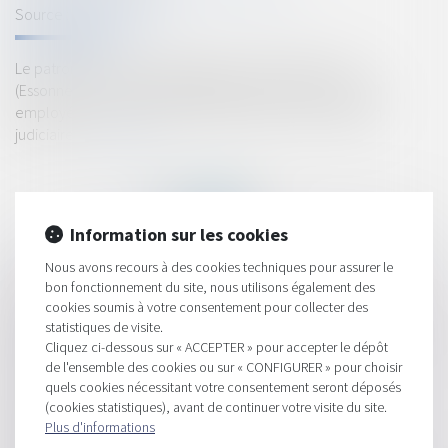
Source :
www.lefigaro.fr
Le patron de la société Bodyguard, implantée à Évry
(Essonne), a utilisé cette méthode pour prévenir ses 430
employés que son entreprise était placée en liquidation
judiciaire...
Lire la suite
Information sur les cookies
Nous avons recours à des cookies techniques pour assurer le
bon fonctionnement du site, nous utilisons également des
HISTORIQUE
cookies soumis à votre consentement pour collecter des
statistiques de visite.
Les travaux de maçonnerie générale incluent-ils les travaux de
Cliquez ci-dessous sur « ACCEPTER » pour accepter le dépôt
terrassement ?
de l'ensemble des cookies ou sur « CONFIGURER » pour choisir
L'abandon de chantier..
quels cookies nécessitant votre consentement seront déposés
(cookies statistiques), avant de continuer votre visite du site.
Dématérialisation de la commande publique : vers le tout
Plus d'informations
numérique