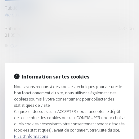
Publié le :
08/03/2024
Vie du cabinet
Publication de Maître Tauleigne dans l'Essor de l'Isère n°3832 du
01.05.20
Consulter la revue
Information sur les cookies
Nous avons recours à des cookies techniques pour assurer le
bon fonctionnement du site, nous utilisons également des
HISTORIQUE
cookies soumis à votre consentement pour collecter des
statistiques de visite.
Evelyne Tauleigne : "presque 10% des avocats du barreau de
Cliquez ci-dessous sur « ACCEPTER » pour accepter le dépôt
Grenoble envisagent d'arrêter"
de l'ensemble des cookies ou sur « CONFIGURER » pour choisir
quels cookies nécessitant votre consentement seront déposés
Formation : L'audience de règlement amiable: présider,
(cookies statistiques), avant de continuer votre visite du site.
assister , mise en situation
Plus d'informations