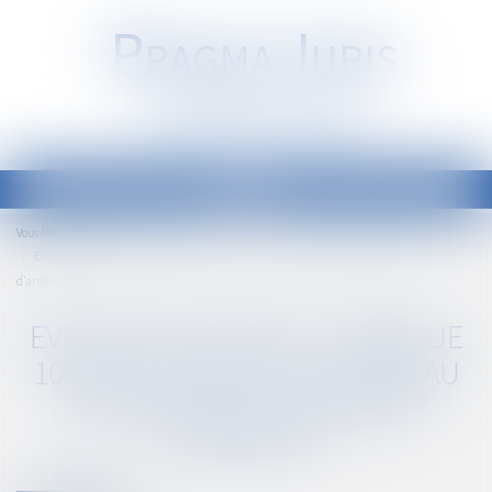
P
RAGMA
J
URIS
Société d'Avocats
Ouvrir
le
Accueil
Vous êtes ici :
menu
Evelyne Tauleigne : "presque 10% des avocats du barreau de Grenoble envisagent
d'arrêter"
EVELYNE TAULEIGNE : "PRESQUE
10% DES AVOCATS DU BARREAU
DE GRENOBLE ENVISAGENT
D'ARRÊTER"