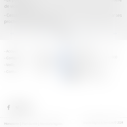
de vices cachés
Cessation des paiements : un prêt consenti au débiteur par ses
proches est un actif disponible
...
...
<<
<
34
35
36
37
38
39
40
>
>>
PRAGMA JURIS
Accueil
Équipe
15 cours Jean Jaurès - 38000
Compétences
Vie du cabinet
GRENOBLE
Veille
Espace client
Tél : 04 76 43 40 80
Contact
Articles
CONTACTEZ-NOUS
Septeo Digital & Services © 2024
Honoraires
Plan du site
Mentions légales