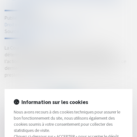
Publié le :
08/03/2023
Droit immobilier
/
Droit de la construction
Source :
www.lemag-juridique.com
La Cour de cassation dans un arrêt du 1er mars 2023
détermine le point de départ du délai de prescription de
l’action du constructeur contre le consommateur, lorsque ce
dernier n’a pas réglé le paiement des travaux, ou de la
prestation...
Lire la suite
Information sur les cookies
Nous avons recours à des cookies techniques pour assurer le
bon fonctionnement du site, nous utilisons également des
HISTORIQUE
cookies soumis à votre consentement pour collecter des
statistiques de visite.
Décentralisation dans l'éducation : quelle répartition des
Cliquez ci-dessous sur « ACCEPTER » pour accepter le dépôt