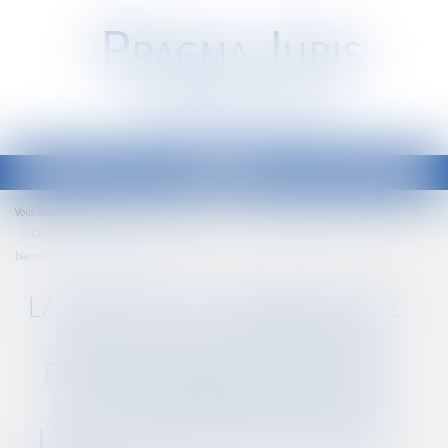
P
RAGMA
J
URIS
Société d'Avocats
Ouvrir
le
Accueil
Vous êtes ici :
menu
La date de la connaissance des faits qui permet au professionnel d'exercer son action
biennale est l’achèvement des travaux
LA DATE DE LA CONNAISSANCE
DES FAITS QUI PERMET AU
PROFESSIONNEL D'EXERCER
SON ACTION BIENNALE EST
L’ACHÈVEMENT DES TRAVAUX