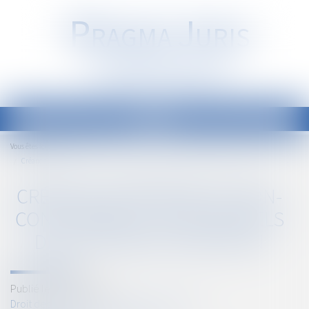
P
RAGMA
J
URIS
Société d'Avocats
Ouvrir
le
Accueil
Vous êtes ici :
menu
Créance antérieure et non-concurrence : deux rappels de la Cour de cassation
CRÉANCE ANTÉRIEURE ET NON-
CONCURRENCE : DEUX RAPPELS
DE LA COUR DE CASSATION
Publié le :
03/04/2025
Droit des sociétés
/
Procédures collectives