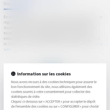
Source :
www.lemag-juridique.com
En cas de procédure collective, le débiteur a l’interdiction de
régler toute créance née antérieurement au jugement
d’ouverture. De même, ce jugement interrompt et interdit
toute action en justice engagée par les créanciers. Les
instances en cours ne peuvent être poursuivies qu’après que
le créancier a procédé à la déclaration de sa créance...
Lire la
suite
Information sur les cookies
Nous avons recours à des cookies techniques pour assurer le
bon fonctionnement du site, nous utilisons également des
HISTORIQUE
cookies soumis à votre consentement pour collecter des
statistiques de visite.
Quelles utilisations du logement sont autorisées dans un bail
Cliquez ci-dessous sur « ACCEPTER » pour accepter le dépôt
de location ?
de l'ensemble des cookies ou sur « CONFIGURER » pour choisir