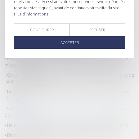
Détermination du prix d’un bien préempté : la consistance et
quels cookies nécessitant votre consentement seront déposés
uniquement la consistance !
(cookies statistiques), avant de continuer votre visite du site.
Plus d'informations
Recours contre une décision du juge-commissaire : attention à
la voie à suivre
CONFIGURER
REFUSER
En cas de circonstances exceptionnelles, le Gouvernement
peut interrompre provisoirement l’accès à un réseau social,
ACCEPTER
mais sous conditions - Conseil d'État
Passoires thermiques : le Sénat assouplit les interdictions de
mises en location
Créateurs d'entreprise : modification des règles de l'ARCE et de
l’ARE au 1er avril 2025
Diagnostic d'assainissement erroné : un préjudice certain pour
l'acquéreur
Créance antérieure et non-concurrence : deux rappels de la
Cour de cassation
Help ! : une aide adaptée pour les travailleurs indépendants
Diagnostic de performance énergétique : un plan pour