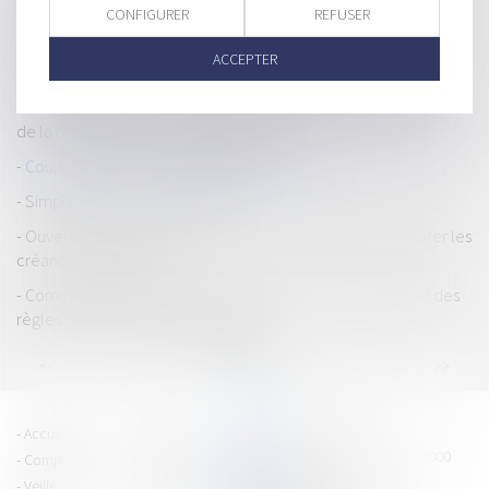
de l’économie circulaire
CONFIGURER
REFUSER
Vendeurs profanes et validité de la clause d’exclusion de
ACCEPTER
garantie
L’admission de la créance à la procédure collective dépend
de la rédaction de la clause pénale
Coup d’envoi pour le dispositif Bail Rénov’ !
Simplifier la vie des entreprises
Ouverture d’une procédure collective : délai pour déclarer les
créances et forclusion
Comment garantir un approvisionnement local au regard des
règles de la commande publique ?
...
...
<<
<
21
22
23
24
25
26
27
>
>>
PRAGMA JURIS
Accueil
Équipe
15 cours Jean Jaurès - 38000
Compétences
Vie du cabinet
GRENOBLE
Veille
Espace client