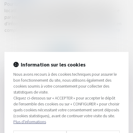
Pour lutter contre la précarité énergétique dans le parc
locatif privé, un nouveau dispositif gratuit a été mis en place
par les pouvoirs publics. Baptisé Bail Rénov’, ce dispositif
d’informations et de conseils personnalisés, qui intervient en
complément de la plate-forme France Rénov’,...
Lire la suite
Information sur les cookies
Nous avons recours à des cookies techniques pour assurer le
HISTORIQUE
bon fonctionnement du site, nous utilisons également des
cookies soumis à votre consentement pour collecter des
Evelyne Tauleigne : "presque 10% des avocats du barreau de
statistiques de visite.
Grenoble envisagent d'arrêter"
Cliquez ci-dessous sur « ACCEPTER » pour accepter le dépôt
de l'ensemble des cookies ou sur « CONFIGURER » pour choisir
Formation : L'audience de règlement amiable: présider,
quels cookies nécessitant votre consentement seront déposés
assister , mise en situation
(cookies statistiques), avant de continuer votre visite du site.
Le contentieux de l’amiable
Plus d'informations
Commande publique : obligation d’acquisition de biens issus