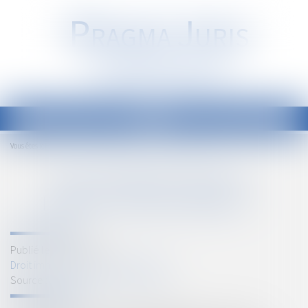
P
RAGMA
J
URIS
Société d'Avocats
Ouvrir
le
Accueil
Coup d’envoi pour le dispositif Bail Rénov’ !
Vous êtes ici :
menu
COUP D’ENVOI POUR LE
DISPOSITIF BAIL RÉNOV’ !
Publié le :
27/02/2024
Droit immobilier
/
Baux d'habitation
Source :
cabinet-rs.expert-infos.com