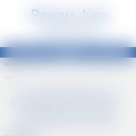
P
RAGMA
J
URIS
Société d'Avocats
Ouvrir
le
Accueil
Vous êtes ici :
menu
Un copropriétaire peut acquérir une servitude de vue, même illicite, par prescription
acquisitive
UN COPROPRIÉTAIRE PEUT
ACQUÉRIR UNE SERVITUDE DE
VUE, MÊME ILLICITE, PAR
PRESCRIPTION ACQUISITIVE