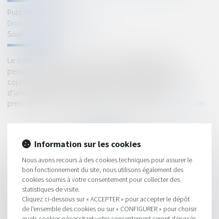
Publié le :
17/05/2022
Droit immobilier
/
Copropriété
Source :
www.efl.fr
Le défaut d’autorisation par l’assemblée générale du
percement par un copropriétaire du mur extérieur de la
copropriété, partie commune, et l’absence de déclaration
d’urbanisme ne font pas obstacle à l’acquisition par
prescription d’une servitude de vue sur le fonds…
Lire la suite
Information sur les cookies
Nous avons recours à des cookies techniques pour assurer le
bon fonctionnement du site, nous utilisons également des
HISTORIQUE
cookies soumis à votre consentement pour collecter des
statistiques de visite.
Un copropriétaire peut acquérir une servitude de vue, même
Cliquez ci-dessous sur « ACCEPTER » pour accepter le dépôt
de l'ensemble des cookies ou sur « CONFIGURER » pour choisir
illicite, par prescription acquisitive
quels cookies nécessitant votre consentement seront déposés