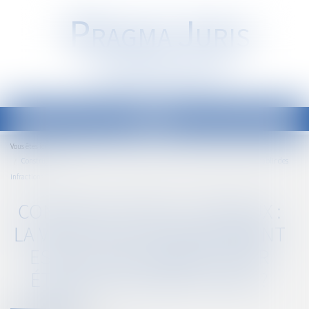
P
RAGMA
J
URIS
Société d'Avocats
Ouvrir
le
Accueil
Vous êtes ici :
menu
Constructions et travaux : la visite avec consentement est-elle suffisante pour établir des
infractions ?
CONSTRUCTIONS ET TRAVAUX :
LA VISITE AVEC CONSENTEMENT
EST-ELLE SUFFISANTE POUR
ÉTABLIR DES INFRACTIONS ?