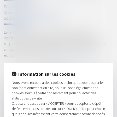
Publié le :
27/01/2025
Droit public
/
Droit de l'urbanisme
Source :
www.lemag-juridique.com
En matière d’urbanisme, les infractions relatives aux
constructions et travaux doivent être constatées dans le
respect des droits fondamentaux, notamment le respect du
domicile, conformément à l'article 8 de la Convention
européenne des droits de l’homme...
Lire la suite
Information sur les cookies
Nous avons recours à des cookies techniques pour assurer le
bon fonctionnement du site, nous utilisons également des
cookies soumis à votre consentement pour collecter des
HISTORIQUE
statistiques de visite.
Cliquez ci-dessous sur « ACCEPTER » pour accepter le dépôt
Liquidateur amiable : quelles responsabilités en cas de faute ?
de l'ensemble des cookies ou sur « CONFIGURER » pour choisir
quels cookies nécessitant votre consentement seront déposés
Obligations légales de débroussaillement : l'information des