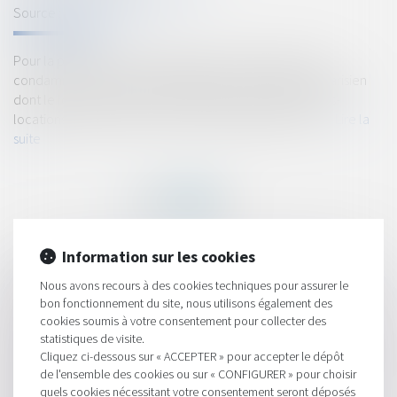
Source :
www.lemonde.fr
Pour la première fois, la plate-forme américaine a été
condamnée à la suite d’une plainte d’un propriétaire parisien
dont le locataire avait perçu 50 000 euros pour des sous-
locations étalées entre mars 2016 et septembre 2017...
Lire la
suite
Information sur les cookies
HISTORIQUE
Nous avons recours à des cookies techniques pour assurer le
bon fonctionnement du site, nous utilisons également des
Construire sans autorisation : quels risques ? - Éditions Francis
cookies soumis à votre consentement pour collecter des
Lefebvre
statistiques de visite.
Cliquez ci-dessous sur « ACCEPTER » pour accepter le dépôt
L'Assemblée a approuvé le principe du changement de statut
de l'ensemble des cookies ou sur « CONFIGURER » pour choisir
de la SNCF
quels cookies nécessitant votre consentement seront déposés