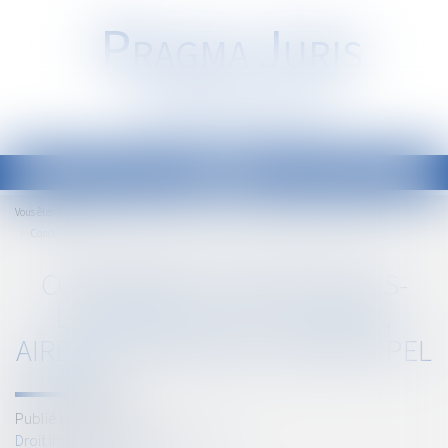
P
RAGMA
J
URIS
Société d'Avocats
Ouvrir
le
Accueil
Vous êtes ici :
menu
Condamné pour une sous-location illicite à Paris, Airbnb envisage de faire appel
CONDAMNÉ POUR UNE SOUS-
LOCATION ILLICITE À PARIS,
AIRBNB ENVISAGE DE FAIRE APPEL
Publié le :
02/03/2018
Droit immobilier
/
Baux d'habitation