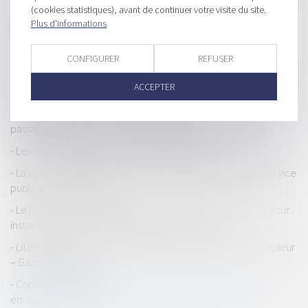
En l’absence d’homologation judiciaire, le règlement de
(cookies statistiques), avant de continuer votre visite du site.
Plus d'informations
copropriété doit être approuvé par une AG - Éditions Francis
Lefebvre
CONFIGURER
REFUSER
Le liquidateur ne remet au revendiquant subrogé que le
montant qui lui a été versé après l’ouverture de la procédure
ACCEPTER
par le sous-acquéreur
Marchés publics : les préconisations de Bercy pour réussir le
passage à la démat’ - Commande publique
Les faillites d’entreprises continuent à reculer - La Croix
La loi sur les jeux de 2024 est adoptée définitivement - Service
public | Dalloz Actualité
Le locataire doit obtenir l’autorisation de la copropriété pour
installer son conduit d’évacuation - Le Particulier
(JUR) Limite de la responsabilité de plein droit du constructeur
– Gazette du Palais
Condamné pour une sous-location illicite à Paris, Airbnb
envisage de faire appel