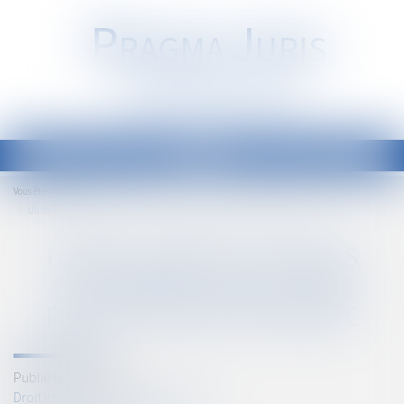
P
RAGMA
J
URIS
Société d'Avocats
Ouvrir
le
Accueil
Vous êtes ici :
menu
Un bail signé à plusieurs locataires ne peut être résilié par une personne
UN BAIL SIGNÉ À PLUSIEURS
LOCATAIRES NE PEUT ÊTRE
RÉSILIÉ PAR UNE PERSONNE
Publié le :
27/06/2018
Droit immobilier
/
Baux d'habitation