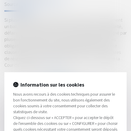
Source :
immobilier.lefigaro.fr
Si plusieurs personnes souscrivent ensemble et solidairement
un bail, il est normal qu’elles doivent, sous la même solidarité,
défaire ce qu’elles ont conclu, estime la justice. Le bail signé par
plusieurs locataires avec une clause de solidarité crée des
obligations dont il peut être difficile de se défaire. Une telle
clause n’est pas interdite et elle empêche l’un des locataires
de résilier le bail, y compris à l’égard de lui seul, a souligné la
Cour de cassation...
Lire la suite
Information sur les cookies
Nous avons recours à des cookies techniques pour assurer le
bon fonctionnement du site, nous utilisons également des
cookies soumis à votre consentement pour collecter des
HISTORIQUE
statistiques de visite.
Cliquez ci-dessous sur « ACCEPTER » pour accepter le dépôt
Le droit de propriété prime sur le droit au respect du domicile
de l'ensemble des cookies ou sur « CONFIGURER » pour choisir
- Éditions Francis Lefebvre
quels cookies nécessitant votre consentement seront déposés