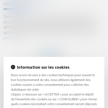
Source :
edito.seloger.com
Selon que vous construisez une pergola indépendante ou
accolée à votre résidence principale, les démarches seront
différentes. Sachez tout d’abord que le juge a bien reconnu
qu’une pergola était à considérer comme une construction.
Lire la suite
Information sur les cookies
Nous avons recours à des cookies techniques pour assurer le
HISTORIQUE
bon fonctionnement du site, nous utilisons également des
cookies soumis à votre consentement pour collecter des
La procédure collective d'une SNC entraîne obligatoirement
statistiques de visite.
celle de ses associés
Cliquez ci-dessous sur « ACCEPTER » pour accepter le dépôt
Pas de reprise des relations contractuelles si la durée du
de l'ensemble des cookies ou sur « CONFIGURER » pour choisir
marché est dépassée
quels cookies nécessitant votre consentement seront déposés