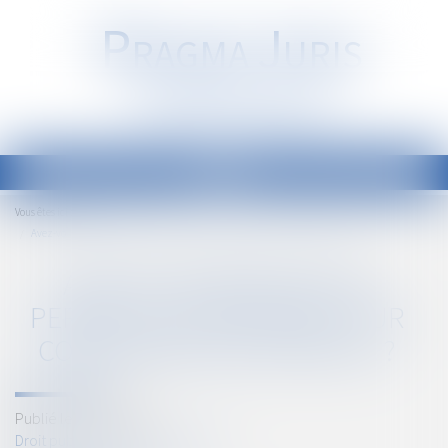
P
RAGMA
J
URIS
Société d'Avocats
Ouvrir
le
Accueil
Vous êtes ici :
menu
Avez-vous besoin d'un permis de construire pour construire une pergola ?
AVEZ-VOUS BESOIN D'UN
PERMIS DE CONSTRUIRE POUR
CONSTRUIRE UNE PERGOLA ?
Publié le :
14/10/2021
Droit public
/
Droit de l'urbanisme