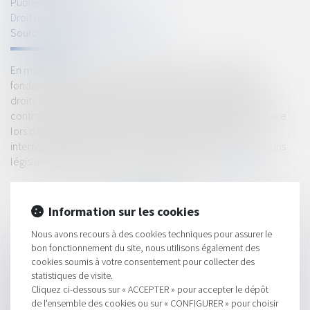
Publié le :
19/12/2024
Droit public
/
Droit de l'urbanisme
Source :
www.lemag-juridique.com
En matière de constatation des infractions, un principe
fondamental découle de l’article 9 de la Déclaration des
droits de l’homme et du citoyen de 1789 : nul ne peut être
contraint de s’auto-incriminer, ce qui inclut le droit de se taire
lors des procédures pénales. Ce principe soulève des
interrogations quant à la conformité de certaines dispositions
législatives aux garanties constitutionnelles...
Lire la suite
Information sur les cookies
Nous avons recours à des cookies techniques pour assurer le
bon fonctionnement du site, nous utilisons également des
cookies soumis à votre consentement pour collecter des
HISTORIQUE
statistiques de visite.
Cliquez ci-dessous sur « ACCEPTER » pour accepter le dépôt
Immobilier neuf en 2025 : un nouveau seuil pour la RE 2020
de l'ensemble des cookies ou sur « CONFIGURER » pour choisir