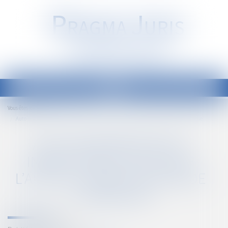
P
RAGMA
J
URIS
Société d'Avocats
Ouvrir
le
Accueil
Vous êtes ici :
menu
Auto-incrimination et infractions : focus sur l’article L. 480-1 du Code de l’urbanisme
AUTO-INCRIMINATION ET
INFRACTIONS : FOCUS SUR
L’ARTICLE L. 480-1 DU CODE DE
L’URBANISME