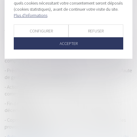
quels cookies nécessitant votre consentement seront déposés
Intervention du juge-commissaire et clause attributive de
(cookies statistiques), avant de continuer votre visite du site.
compétence : doit-il se déclarer incompétent ?
Plus d'informations
Marchés publics : la dispense de publicité est prolongée
jusqu’à fin 2025
CONFIGURER
REFUSER
Manquement à l'obligation de délivrance conforme pour un
ACCEPTER
chemin d'accès non aménageable
Vente immobilière et droit de rétractation : quand chaque jour
compte
Précisions sur la responsabilité pour insuffisance d’actif, la faute
de gestion et l’interdiction de gérer
Action en revendication : précisions sur le rôle du juge-
commissaire
Fin de la procédure de continuité du guichet unique au 31
décembre 2024
Copropriété et mise en demeure : précision obligatoire des
provisions réclamées
Auto-incrimination et infractions : focus sur l’article L. 480-1 du