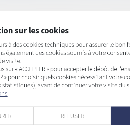
ion sur les cookies
antie décennale et de celle en réparation des vices apparents...
Lire
rs à des cookies techniques pour assurer le bon
sons également des cookies soumis à votre consent
e visite.
us sur « ACCEPTER » pour accepter le dépôt de l'e
 » pour choisir quels cookies nécessitant votre 
statistiques), avant de continuer votre visite du si
ons
 d’autorisation d’urbanisme
d’achèvement
URER
REFUSER
le au passif