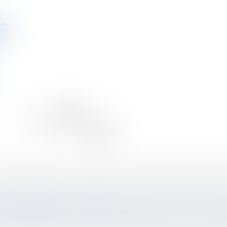
S
Équipe
Vie du cabinet
Veille
Contact
N IMMEUBLE VENDU EN L’ÉTAT FUT