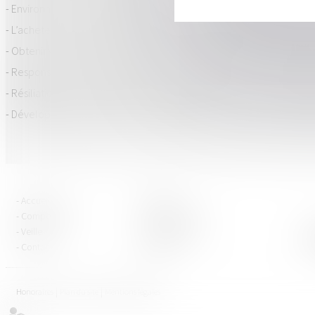
Environnement : information du maître d'ouvrage sur la gestion de
L’acheteur peut demander réparation de son préjudice même en 
Obtenir votre permis de construire sans difficultés : voici les déma
Responsabilité solidaire du maître d'ouvrage et des constructeurs 
Résiliation d’un bail d’habitation : établissement et contenu du diag
Développement durable : les obligations des maîtres d’ouvrage r
Accueil
Équipe
Compétences
Vie du cabinet
Veille
Espace client
Contact
Articles
Honoraires
Plan du site
Mentions légales