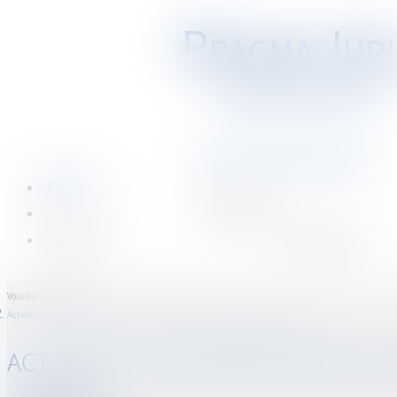
P
RAGMA
J
URI
Société d'Avocats
Ouvrir
le
Accueil
menu
Compétences
Honoraires
Espace client
Accueil
Vous êtes ici :
Action des copropriétaires d’un immeuble vendu en l’état futur d’achèvement
ACTION DES COPROPRIÉTAIRES D’U