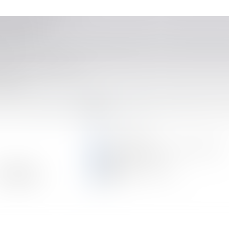
s déchets de ses travaux
l’absence de dol
rches à suivre
après le prononcé de la réception des travaux : quels en sont les con
nostic social et financier
enforcées
...
...
<<
<
56
57
58
59
60
61
62
>
>>
PRAGMA JURIS
15 cours Jean Jaurès - 38000 GRENOBLE
Tél : 04 76 43 40 80
CONTACTEZ-NOUS