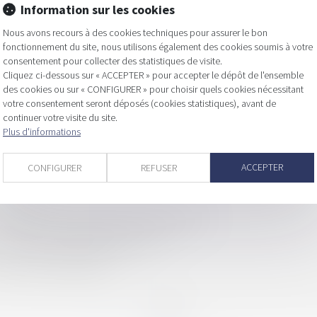
Information sur les cookies
Nous avons recours à des cookies techniques pour assurer le bon
fonctionnement du site, nous utilisons également des cookies soumis à votre
consentement pour collecter des statistiques de visite.
Cliquez ci-dessous sur « ACCEPTER » pour accepter le dépôt de l'ensemble
ures collectives
des cookies ou sur « CONFIGURER » pour choisir quels cookies nécessitant
votre consentement seront déposés (cookies statistiques), avant de
continuer votre visite du site.
on de marché à forfait
Plus d'informations
ACCEPTER
CONFIGURER
REFUSER
t
16.12.22
es avocats de mon barreau sont des battants"
 de Grenoble envisagent d'arrêter"
ister , mise en situation
<<
<
1
2
>
>>