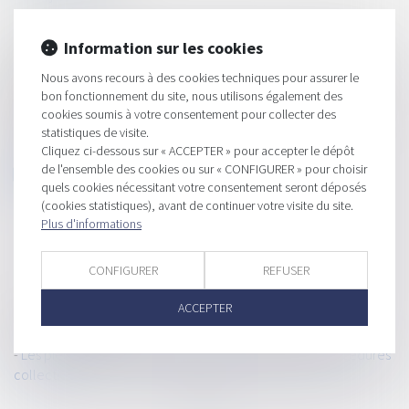
Autrefois appelée faillite, la procédure collective, terme qui
Information sur les cookies
comprend la procédure de sauvegarde, de redressement ou
de liquidation Judiciaire, fait référence à l'ensemble des
Nous avons recours à des cookies techniques pour assurer le
mécanismes juridiques mis en place pour gérer les difficultés
bon fonctionnement du site, nous utilisons également des
financières et économiques d'une entreprise. Mais qu'en est-il
cookies soumis à votre consentement pour collecter des
statistiques de visite.
de ses créanciers ?
Cliquez ci-dessous sur « ACCEPTER » pour accepter le dépôt
de l'ensemble des cookies ou sur « CONFIGURER » pour choisir
Voir l'article complet
quels cookies nécessitant votre consentement seront déposés
(cookies statistiques), avant de continuer votre visite du site.
Plus d'informations
CONFIGURER
REFUSER
ACCEPTER
HISTORIQUE
Les pièges de la déclaration de créances dans les procédures
collectives