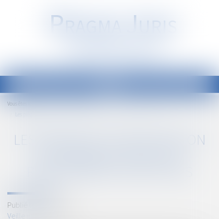
P
RAGMA
J
URIS
Société d'Avocats
Ouvrir
le
Accueil
Veille juridique
Vous êtes ici :
menu
Les pièges de la déclaration de créances dans les procédures collectives
LES PIÈGES DE LA DÉCLARATION
DE CRÉANCES DANS LES
PROCÉDURES COLLECTIVES
Publié le :
20/10/2023
Veille juridique