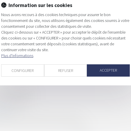
Information sur les cookies
Nous avons recours à des cookies techniques pour assurer le bon
fonctionnement du site, nous utilisons également des cookies soumis à votre
consentement pour collecter des statistiques de visite.
Cliquez ci-dessous sur « ACCEPTER » pour accepter le dépôt de l'ensemble
les démarches à suivre
des cookies ou sur « CONFIGURER » pour choisir quels cookies nécessitant
votre consentement seront déposés (cookies statistiques), avant de
 même si la copropriété a refusé les travaux
continuer votre visite du site.
construire validée par le Conseil constitutionnel
Plus d'informations
ACCEPTER
CONFIGURER
REFUSER
le du constructeur
 d’une paillote
 limité
éliorer la lutte contre les recours abusifs