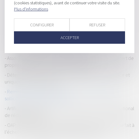
(cookies statistiques), avant de continuer votre visite du site.
Le concurrent à qualité à agir à l’encontre d’un permis de
Plus d'informations
construire modificatif !
Obligation de transparence en cas de vente ou location de
CONFIGURER
REFUSER
bureau transformé en logement
ACCEPTER
Loi du 16 juin 2025 visant à faciliter la transformation des
bureaux et autres bâtiments en logements
Association syndicale et lotissement : l'absence de transfert de
propriété n'entraîne pas la nullité des statuts !
Détermination du prix d’un bien préempté : la consistance et
uniquement la consistance !
Remise en état d’une parcelle : les communes peuvent
solliciter la démolition en référé !
Artificialisation des sols : la loi Trace supprime l’objectif national
de réduction de 50%
OAP : l’appréciation de la qualification de terrain à bâtir se fait à
l’échelle de la zone et non parcelle par parcelle !