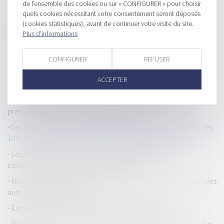
HISTORIQUE
de l'ensemble des cookies ou sur « CONFIGURER » pour choisir
quels cookies nécessitant votre consentement seront déposés
Éléments adjoints à l’existant : domaine de la responsabilité
(cookies statistiques), avant de continuer votre visite du site.
décennale
Plus d'informations
Dans un lotissement, comment décompter les majorités de
l’article L 442-10 du Code de l’urbanisme ?
CONFIGURER
REFUSER
Urbanisme : la suppression du degré d'appel est prolongée et
ACCEPTER
étendue
Le refus de retirer un certificat de conformité, jugé en
première instance, est susceptible d’appel
Les paillottes de plage sont-elles interdites dans la bande des
100 mètres et dans les espaces remarquables du littoral ?
Les conséquences de la jurisprudence ELENA sur le
contentieux des documents d’urbanisme
Notifications par voie électronique en matière d'instruction des
autorisations d'urbanisme
Expropriation : indemnité et droit au relogement