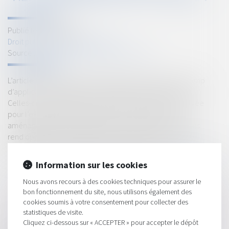
Publié le :
19/05/2022
Droit public
/
Droit de l'urbanisme
Source :
www.lagazettedescommunes.com
L’article L. 121-3 du code de l’urbanisme confère un champ
d’application très large aux dispositions de la loi littoral.
Celles-ci s’appliquent à toute personne publique ou privée
pour l’exécution de tous « travaux, constructions » et «
aménagements, installations et travaux divers », ce qui les
rend opposables aux établissements de restauration de
plage, comme l’a déjà reconnu la jurisprudence...
Lire la suite
Information sur les cookies
Nous avons recours à des cookies techniques pour assurer le
bon fonctionnement du site, nous utilisons également des
cookies soumis à votre consentement pour collecter des
statistiques de visite.
Cliquez ci-dessous sur « ACCEPTER » pour accepter le dépôt