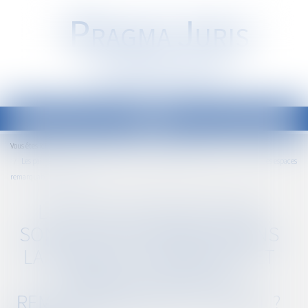
P
RAGMA
J
URIS
Société d'Avocats
Ouvrir
le
Accueil
Droit public
Droit de l'urbanisme
Vous êtes ici :
menu
Les paillottes de plage sont-elles interdites dans la bande des 100 mètres et dans les espaces
remarquables du littoral ?
LES PAILLOTTES DE PLAGE
SONT-ELLES INTERDITES DANS
LA BANDE DES 100 MÈTRES ET
DANS LES ESPACES
REMARQUABLES DU LITTORAL ?