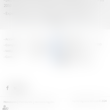
Des territoires visent l'objectif « Zéro artificialisation nette » en
2050
Expertise judiciaire : motif légitime et environnement
...
<<
<
3
4
5
6
7
8
9
>
>>
PRAGMA JURIS
Accueil
Équipe
15 cours Jean Jaurès - 38000
Compétences
Vie du cabinet
GRENOBLE
Veille
Espace client
Tél : 04 76 43 40 80
Contact
Articles
CONTACTEZ-NOUS
Septeo Digital & Services © 2024
Honoraires
Plan du site
Mentions légales