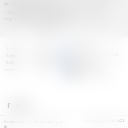
pour la location saisonnière ?
ZAN : l'AMF demande l'arrêt d'obligations impossibles à
respecter dans les délais imposés
...
<<
<
1
2
3
4
5
6
7
>
>>
PRAGMA JURIS
Accueil
Équipe
15 cours Jean Jaurès - 38000
Compétences
Vie du cabinet
GRENOBLE
Veille
Espace client
Tél : 04 76 43 40 80
Contact
Articles
CONTACTEZ-NOUS
Septeo Digital & Services © 2024
Honoraires
Plan du site
Mentions légales