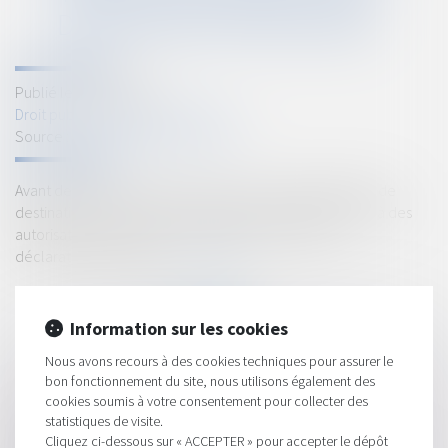
DÉCLARATION PRÉALABLE
Publié le :
19/09/2024
Droit public
/
Droit de l'urbanisme
Source :
www.lemag-juridique.com
Avant de réaliser des travaux ou en cas de changement de
destination d’un local, un propriétaire peut être soumis à des
autorisations d’urbanisme : permis de construire ou
déclaration préalable...
Lire la suite
Information sur les cookies
Nous avons recours à des cookies techniques pour assurer le
bon fonctionnement du site, nous utilisons également des
cookies soumis à votre consentement pour collecter des
HISTORIQUE
statistiques de visite.
Cliquez ci-dessous sur « ACCEPTER » pour accepter le dépôt