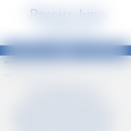
P
RAGMA
J
URIS
Société d'Avocats
Ouvrir
le
Accueil
Droit public
Droit de l'urbanisme
Vous êtes ici :
menu
Le changement de destination d’une construction existante, même non accompagné de
travaux, nécessite une déclaration préalable
LE CHANGEMENT DE
DESTINATION D’UNE
CONSTRUCTION EXISTANTE,
MÊME NON ACCOMPAGNÉ DE
TRAVAUX, NÉCESSITE UNE