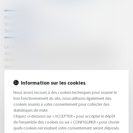
Publié le :
16/06/2023
Droit public
/
Droit de l'urbanisme
Source :
www.maisondescommunes85.fr
Le décret n° 2023-410 du 25 mai 2023 rend obligatoire le
dépôt sous forme dématérialisée des pièces nécessaires à
l'instruction des demandes d'agréments de logements
sociaux...
Lire la suite
Information sur les cookies
Nous avons recours à des cookies techniques pour assurer le
bon fonctionnement du site, nous utilisons également des
cookies soumis à votre consentement pour collecter des
statistiques de visite.
HISTORIQUE
Cliquez ci-dessous sur « ACCEPTER » pour accepter le dépôt
de l'ensemble des cookies ou sur « CONFIGURER » pour choisir
Quelle prise en compte de la spécificité des territoires dans la
quels cookies nécessitant votre consentement seront déposés
loi ZAN ?