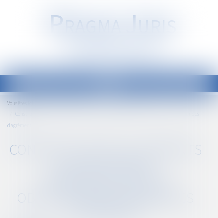
P
RAGMA
J
URIS
Société d'Avocats
Ouvrir
le
Accueil
Droit public
Droit de l'urbanisme
Vous êtes ici :
menu
Construction de logements locatifs aidés : dématérialisation obligatoire des demandes
d’agrément
CONSTRUCTION DE LOGEMENTS
LOCATIFS AIDÉS :
DÉMATÉRIALISATION
OBLIGATOIRE DES DEMANDES
D’AGRÉMENT