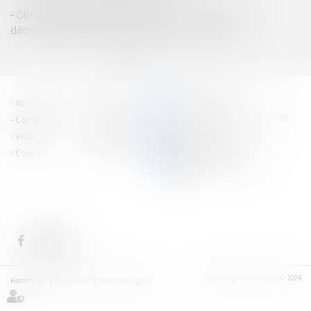
Obligation débroussaillement et de maintien en état
débroussaillé d’un terrain localisé en zone urbaine
<<
<
1
2
3
4
5
6
>
>>
PRAGMA JURIS
Accueil
Équipe
15 cours Jean Jaurès - 38000
Compétences
Vie du cabinet
GRENOBLE
Veille
Espace client
Tél : 04 76 43 40 80
Contact
Articles
CONTACTEZ-NOUS
Septeo Digital & Services © 2024
Honoraires
Plan du site
Mentions légales