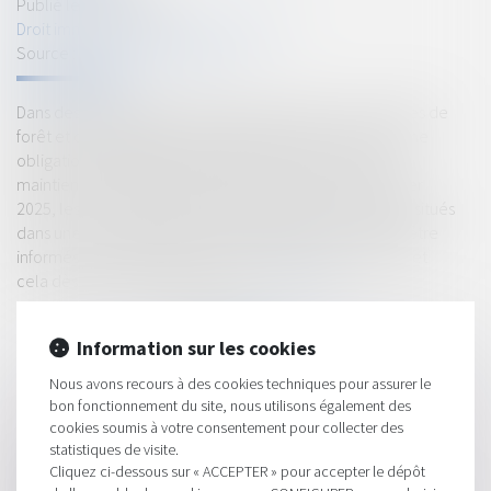
Publié le :
11/06/2024
Droit immobilier
/
Droit de la propriété
Source :
www.service-public.fr
Dans des zones particulièrement exposées aux incendies de
forêt et de végétation, les propriétaires sont soumis à une
obligation de débroussaillement de leur terrain et de
maintien en l'état débroussaillé. À compter du 1er janvier
2025, les acquéreurs et locataires de biens immobiliers situés
dans une zone assujettie à cette obligation devront en être
informés à chaque étape de la vente ou de la location, et
cela dès l'annonce immobilière...
Lire la suite
Information sur les cookies
Nous avons recours à des cookies techniques pour assurer le
bon fonctionnement du site, nous utilisons également des
cookies soumis à votre consentement pour collecter des
statistiques de visite.
HISTORIQUE
Cliquez ci-dessous sur « ACCEPTER » pour accepter le dépôt