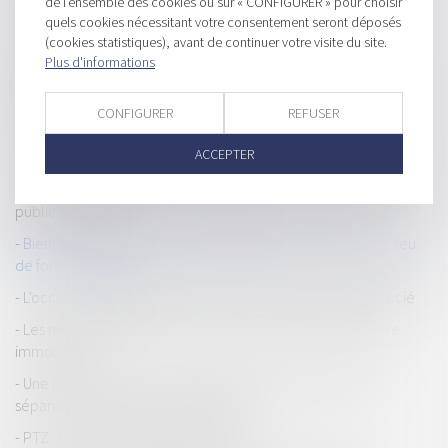
de l'ensemble des cookies ou sur « CONFIGURER » pour choisir
Condition suspensive et comportement fautif du bénéficiaire
quels cookies nécessitant votre consentement seront déposés
de la promesse de vente
(cookies statistiques), avant de continuer votre visite du site.
Les modalités de séquestre sont sans effet sur le point de
Plus d'informations
départ du délai de prescription de l’action en récupération de
l’indemnité d’immobilisation
CONFIGURER
REFUSER
Location meublée touristique : des rebondissements qui n’en
ACCEPTER
finissent pas d’étonner !
Ordonnance du 19 juin 2024 modifiant et codifiant le droit de la
publicité foncière
Biens immobiliers : l'obligation d'informer sur le risque de feu
de forêt est élargie
L'occupation gratuite de l'immeuble de la SCI par un associé
Les nouveautés issues de la loi du 15 avril 2024 en matière
immobilière
Une nouvelle action en bornage implique que la limite
séparative soit devenue incertaine
PTZ : les nouvelles dispositions 2024