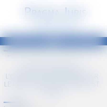
P
RAGMA
J
URIS
Société d'Avocats
Ouvrir
le
Accueil
Droit immobilier
Droit de la propriété
Vous êtes ici :
menu
Biens immobiliers : l'obligation d'informer sur le risque de feu de forêt est élargie
BIENS IMMOBILIERS :
L'OBLIGATION D'INFORMER SUR
LE RISQUE DE FEU DE FORÊT EST
ÉLARGIE