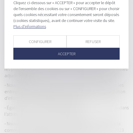
Cliquez ci-dessous sur « ACCEPTER » pour accepter le dépôt
compétent ?
de l'ensemble des cookies ou sur « CONFIGURER » pour choisir
Commande publique : obligation d’acquisition de biens issus
quels cookies nécessitant votre consentement seront déposés
de l’économie circulaire
(cookies statistiques), avant de continuer votre visite du site.
Plus d'informations
Comment garantir un approvisionnement local au regard des
règles de la commande publique ?
CONFIGURER
REFUSER
Commande publique : données essentielles des marchés
publics et des concessions
ACCEPTER
Un décret fixe le seuil d'application des offres variables dans
les procédures de passation des marchés passés par les entités
adjudicatrices
Nouveau cas d'exclusion de la commande publique pour les
entreprises qui ne satisfont pas à leur obligation de publication
d'informations en matière de durabilité
Égalité des candidats et détermination de l’avantage indu dans
l’attribution d’un contrat de marché public
Nouveaux formulaires d’avis de publicité des contrats de la
commande publique (eForms) à compter du 25 octobre 2023