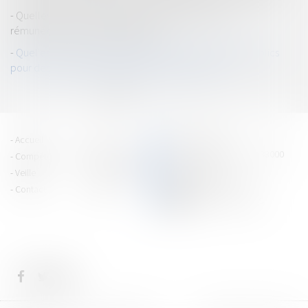
Quelles sont les conditions d'augmentation de la
rémunération du maître d'œuvre ?
Quel est le cadre juridique applicable aux marchés publics
pour des réalisations effectuées hors de France ?
<<
<
1
2
3
4
5
6
7
>
>>
PRAGMA JURIS
Accueil
Équipe
15 cours Jean Jaurès - 38000
Compétences
Vie du cabinet
GRENOBLE
Veille
Espace client
Tél : 04 76 43 40 80
Contact
Articles
CONTACTEZ-NOUS