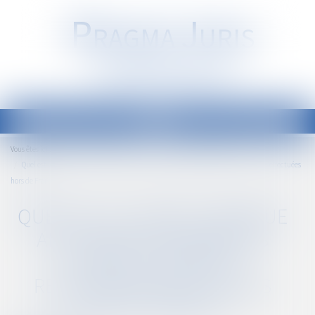
P
RAGMA
J
URIS
Société d'Avocats
Ouvrir
le
Accueil
Droit public
Droit de la commande publique
Vous êtes ici :
menu
Quel est le cadre juridique applicable aux marchés publics pour des réalisations effectuées
hors de France ?
QUEL EST LE CADRE JURIDIQUE
APPLICABLE AUX MARCHÉS
PUBLICS POUR DES
RÉALISATIONS EFFECTUÉES
HORS DE FRANCE ?