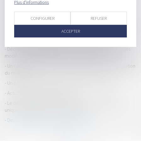
Plus d'informations
remise d'offre par voie dématérialisée
Commande publique : principe d’impartialité, obligations de
CONFIGURER
REFUSER
publicité et de mise en concurrence
ACCEPTER
Commande publique : modification des conditions d'exclusion
obligatoire des candidats
Décret n° 2022-1683 du 28 décembre 2022 portant diverses
modifications du code de la commande publique
Un candidat irrégulièrement évincé peut-il obtenir l'annulation
du marché ?
Un candidat évincé doit prouver l'illicéité du marché
Actualités sur les marchés publics
Le décret d’application de la loi Climat met fin au critère
unique du prix dans les marchés publics
Devoir de vigilance et commande publique
<<
<
1
2
3
4
5
6
7
>
>>