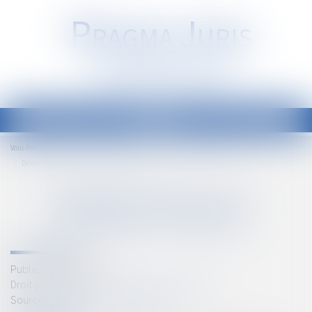
P
RAGMA
J
URIS
Société d'Avocats
Ouvrir
le
Accueil
Droit public
Droit de la commande publique
Vous êtes ici :
menu
Devoir de vigilance et commande publique
DEVOIR DE VIGILANCE ET
COMMANDE PUBLIQUE
Publié le :
23/06/2022
Droit public
/
Droit de la commande publique
Source :
www.editions-legislatives.fr