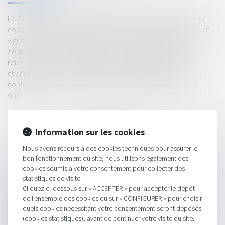
Le 2 mai dernier, le décret portant diverses modifications du
code de la commande publique est venu préciser l’entrée en
vigueur de l’article 35 de la loi « Climat et résilience » du 22
août 2021. Cet article a inséré de nouvelles dispositions
relatives au devoir de vigilance des entreprises dans leurs
chaines de valeur mondiales, renforçant ainsi le caractère
contraignant de la loi, cinq ans après son adoption...
Lire la
suite
Information sur les cookies
Nous avons recours à des cookies techniques pour assurer le
bon fonctionnement du site, nous utilisons également des
cookies soumis à votre consentement pour collecter des
HISTORIQUE
statistiques de visite.
Cliquez ci-dessous sur « ACCEPTER » pour accepter le dépôt
Quelles sont les modalités de récupération de l'avance en cas
de l'ensemble des cookies ou sur « CONFIGURER » pour choisir
de résiliation pour faute ?
quels cookies nécessitant votre consentement seront déposés
(cookies statistiques), avant de continuer votre visite du site.
Attention au respect de l'adresse électronique en cas de