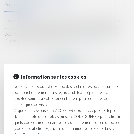
Source :
www.dalloz-actualite.fr
Le colocataire solidaire sortant ne saurait être condamné à
verser une somme au bailleur au titre de la remise en état
des lieux, dès lors que la créance de celui-ci est née après
l’expiration de l’obligation solidaire...
Lire la suite
Information sur les cookies
Nous avons recours à des cookies techniques pour assurer le
HISTORIQUE
bon fonctionnement du site, nous utilisons également des
cookies soumis à votre consentement pour collecter des
Trouble anormal de voisinage : le nouveau propriétaire est
statistiques de visite.
responsable des désordres même antérieurs
Cliquez ci-dessous sur « ACCEPTER » pour accepter le dépôt
J’ai acheté un bien occupé que j’aimerais récupérer à la fin du
de l'ensemble des cookies ou sur « CONFIGURER » pour choisir
bail. Est ce possible ?
quels cookies nécessitant votre consentement seront déposés
(cookies statistiques), avant de continuer votre visite du site.
Faute de congé délivré par le bailleur, le bail verbal est