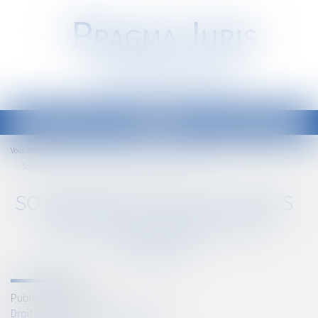
P
RAGMA
J
URIS
Société d'Avocats
Ouvrir
le
Accueil
Droit immobilier
Baux d'habitation
Vous êtes ici :
menu
Solidarité des colocataires : naissance tardive de la créance
SOLIDARITÉ DES COLOCATAIRES
: NAISSANCE TARDIVE DE LA
CRÉANCE
Publié le :
05/05/2021
Droit immobilier
/
Baux d'habitation