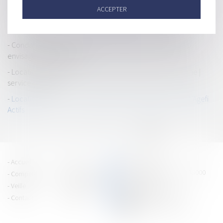
Logement : les députés votent le bail de courte durée - Les
ACCEPTER
Echos
Un bail numérique ? Quelle drôle d'idée ! - Les Echos
Condamné pour une sous-location illicite à Paris, Airbnb
envisage de faire appel
Location : le bailleur ne peut pas se faire justice lui-même |
service-public.fr
Locations Airbnb – Un rappel officiel des règles du jeu | L'Agefi
Actifs
<<
<
1
2
3
4
5
6
7
>
>>
PRAGMA JURIS
Accueil
Équipe
15 cours Jean Jaurès - 38000
Compétences
Vie du cabinet
GRENOBLE
Veille
Espace client
Tél : 04 76 43 40 80
Contact
Articles
CONTACTEZ-NOUS