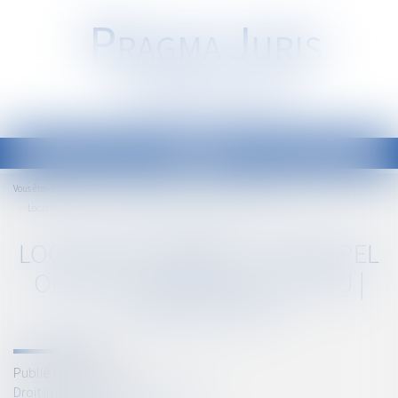
P
RAGMA
J
URIS
Société d'Avocats
Ouvrir
le
Accueil
Droit immobilier
Baux d'habitation
Vous êtes ici :
menu
Locations Airbnb – Un rappel officiel des règles du jeu | L'Agefi Actifs
LOCATIONS AIRBNB – UN RAPPEL
OFFICIEL DES RÈGLES DU JEU |
L'AGEFI ACTIFS
Publié le :
18/01/2018
Droit immobilier
/
Baux d'habitation