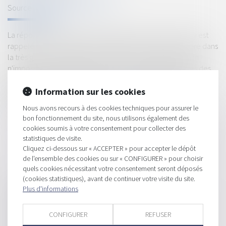
Source :
www.agefiactifs.com
La réponse en question a été publiée le 9 janvier 2018. Il y est
rappelé que : La location de meublés de tourisme est libre dans
la très grande majorité des communes. La réglementation
n'impose des restrictions qu'à Paris et dans les communes des
départements de la petite couronne, mais aussi dans les 10
communes françaises de plus de 200 000 habitants (dont
Information sur les cookies
Strasbourg, Toulouse, Marseille…)...
Lire la suite
Nous avons recours à des cookies techniques pour assurer le
bon fonctionnement du site, nous utilisons également des
cookies soumis à votre consentement pour collecter des
statistiques de visite.
Cliquez ci-dessous sur « ACCEPTER » pour accepter le dépôt
de l'ensemble des cookies ou sur « CONFIGURER » pour choisir
quels cookies nécessitant votre consentement seront déposés
(cookies statistiques), avant de continuer votre visite du site.
HISTORIQUE
Plus d'informations
Un bail signé à plusieurs locataires ne peut être résilié par une
personne
CONFIGURER
REFUSER